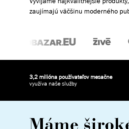
Vyvíjame najkvalitnejšie produkty,
zaujímajú väčšinu moderného pub
3,2 milióna používateľov mesačne
využíva naše služby
Máme širok