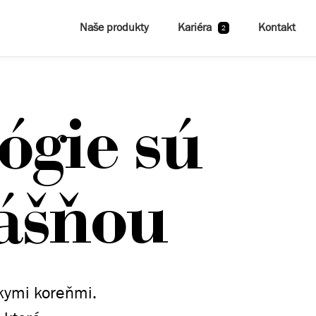
Naše produkty
Kariéra
Kontakt
2
ógie sú
ášňou
kymi koreňmi.