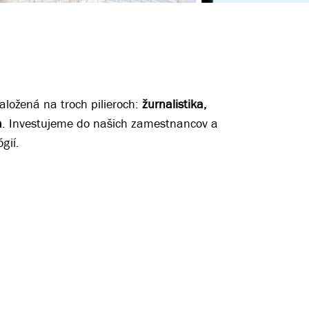
aložená na troch pilieroch:
žurnalistika,
a
. Investujeme do našich zamestnancov a
gií.