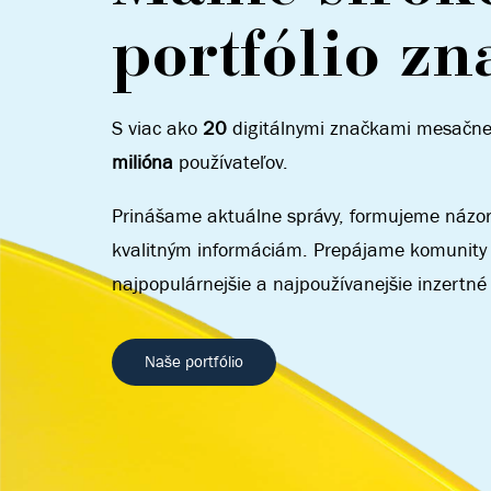
portfólio zn
S viac ako
20
digitálnymi značkami mesačn
milióna
používateľov.
Prinášame aktuálne správy, formujeme názor
kvalitným informáciám. Prepájame komunity
najpopulárnejšie a najpoužívanejšie inzertné
Naše portfólio