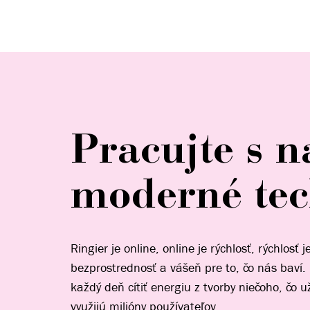
Pracujte s n
moderné tec
Ringier je online, online je rýchlosť, rýchlosť j
bezprostrednosť a vášeň pre to, čo nás baví.
každý deň cítiť energiu z tvorby niečoho, čo u
využijú milióny používateľov.