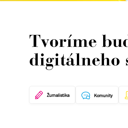
Tvoríme bu
digitálneho 
Žurnalistika
Komunity