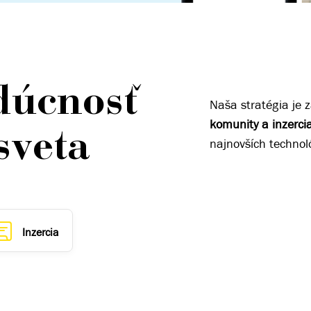
dúcnosť
Naša stratégia je z
komunity a inzerci
sveta
najnovších technoló
Inzercia