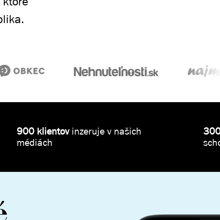
 ktoré
lika.
900 klientov
inzeruje v našich
300
médiách
sch
é