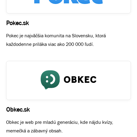
Pokec.sk
Pokec je najväčšia komunita na Slovensku, ktorá
každodenne priláka viac ako 200 000 ľudí.
Obkec.sk
Obkec je web pre mladú generáciu, kde nájdu kvízy,
memečká a zábavný obsah.