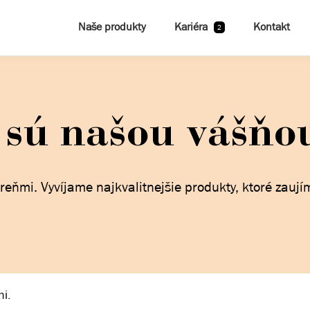
Naše produkty
Kariéra
Kontakt
2
 sú našou vášňo
reňmi. Vyvíjame najkvalitnejšie produkty, ktoré zauj
i.